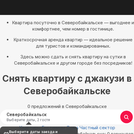
Квартира посуточно в Северобайкальске — выгоднее и
комфортнее, чем номер в гостинице.
Краткосрочная аренда квартир — идеальное решение
для туристов и командированных.
Здесь можно сдать и снять квартиру на сутки в
Северобайкальске и другом городе без посредников!
Снять квартиру с джакузи в
Северобайкальске
0 предложений в Северобайкальске
Северобайкальск
Выберите даты, 2 гостя
Квартиры
Гостиницы
Дома
Частный сектор
Выберите даты заезда и
Найдём, где остановиться в Северобайкальске: 0 вариантов